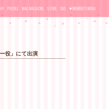
PHY
PROFILE
MAIL MAGAZINE
STORE
SNS
MEMBER’S MENU
ャー役」にて出演