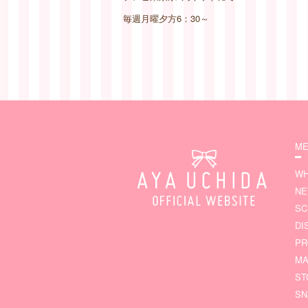
毎週月曜夕方6：30～
ME
WH
N
SC
DI
PR
MA
ST
SN