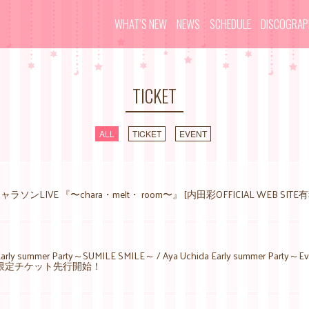
WHAT’S NEW
NEWS
SCHEDULE
DISCOGRA
TICKET
ALL
TICKET
EVENT
ラソンLIVE 『〜chara・melt・ room〜』 [内田彩OFFICIAL WEB
 Early summer Party～SUMILE SMILE～ / Aya Uchida Early summer P
限定チケット先行開始！