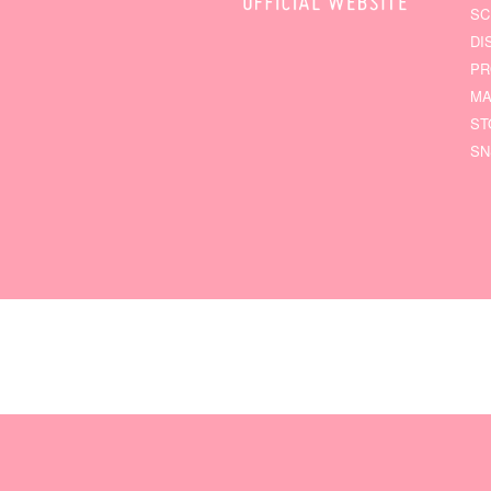
SC
DI
PR
MA
ST
SN