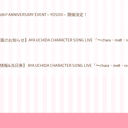
th? ANNIVERSARY EVENT～YOSOJI～ 開催決定！
のお知らせ】AYA UCHIDA CHARACTER SONG LIVE 『〜chara・melt・
&当日券】 AYA UCHIDA CHARACTER SONG LIVE『〜chara・melt・r