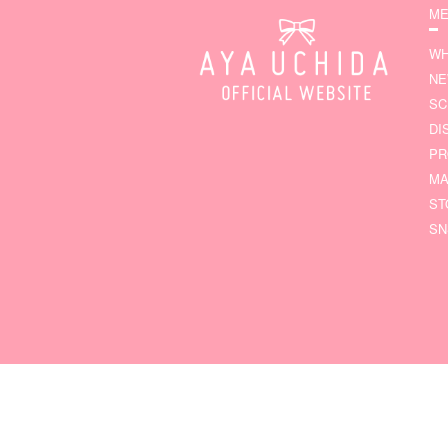
ME
WH
N
SC
DI
PR
MA
ST
SN