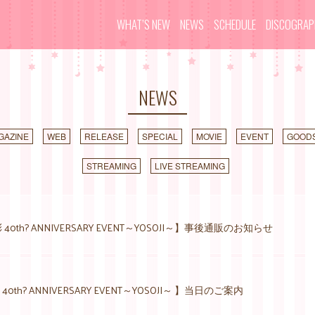
WHAT’S NEW
NEWS
SCHEDULE
DISCOGRA
NEWS
GAZINE
WEB
RELEASE
SPECIAL
MOVIE
EVENT
GOOD
STREAMING
LIVE STREAMING
40th? ANNIVERSARY EVENT～YOSOJI～】事後通販のお知らせ
0th? ANNIVERSARY EVENT～YOSOJI～ 】当日のご案内