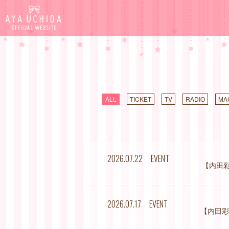
ALL
TICKET
TV
RADIO
MA
2026.07.22
EVENT
【内田彩 
2026.07.17
EVENT
【内田彩 4