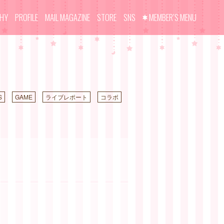
PHY
PROFILE
MAIL MAGAZINE
STORE
SNS
MEMBER’S MENU
S
GAME
ライブレポート
コラボ