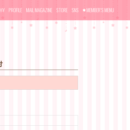
PHY
PROFILE
MAIL MAGAZINE
STORE
SNS
MEMBER’S MENU
付