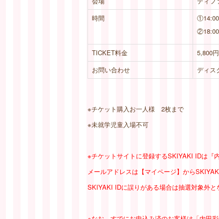
会場
ディフ
時間
①14:0
②18:0
TICKET料金
5,80
お問い合わせ
ディスクガ
※チケット購入お一人様
2
枚まで
※未就学児童入場不可
※チケットサイトに登録するSKIYAKI IDは『
メールアドレスは【マイページ】からSKIYAK
SKIYAKI IDに誤りがある場合は抽選対象
※なお、すでにお申込み済のお客様は「内田彩OFF