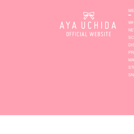
ME
WH
N
SC
DI
PR
MA
ST
SN