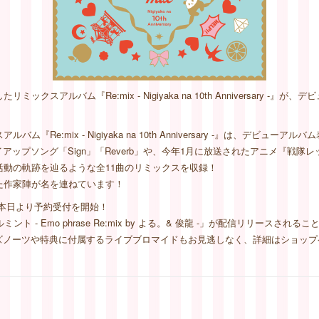
スアルバム『Re:mix - Nigiyaka na 10th Anniversary -
Re:mix - Nigiyaka na 10th Anniversary -』は、デビュ
ップソング「Sign」「Reverb」や、今年1月に放送されたアニメ『戦隊
、彼女の活動の軌跡を辿るような全11曲のリミックスを収録！
た作家陣が名を連ねています！
本日より予約受付を開始！
 - Emo phrase Re:mix by よる。& 俊龍 -」が配信リリースされ
ズノーツや特典に付属するライブブロマイドもお見逃しなく、詳細はショップ