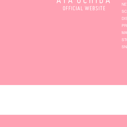
N
SC
DI
PR
MA
ST
SN