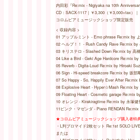
内田彩『Re:mix - Nigiyaka na 10th Anniversa
CD：SACX-1117｜￥3,300（￥3,000+t
コロムビアミュージックショップ限定販売
< 収録内容 >
01 アップルミント - Emo phrase Re:mix by
02 ヘルプ！！ - Rush Candy Rave Re:mix b
03 キリステロ - Slashed Down Re:mix by 高
04 Like a Bird - Geki Age Hardcore Re:mix
05 Reverb - Digita-Loud Re:mix by Hiroaki Suz
06 Sign - Hi-speed breakcore Re:mix by 坂部
07 So Happy - So, Happily Ever After Re:mix b
08 Explosive Heart - Hyper☆Mash Re:mi
09 Floating Heart - Cosmetic garage Re:mix by
10 オレンジ - Kirakiragtime Re:mix by 永塚健
11ピンク・マゼンダ - Piano RENDAN Re:mix
★コロムビアミュージックショップ購入者特
・L判ブロマイド2枚セット Re:1st SOLO LIVE 
または