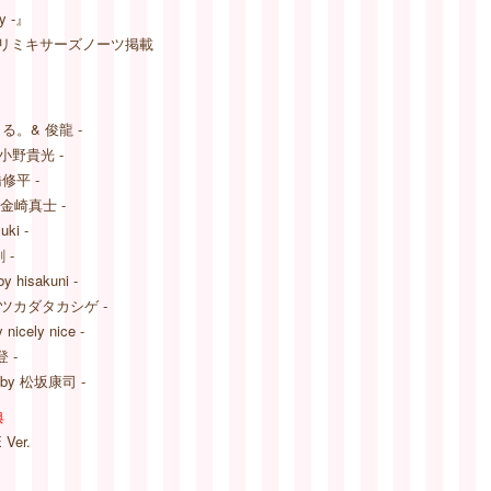
ry -』
ax）｜リミキサーズノーツ掲載
 よる。& 俊龍 -
y 小野貴光 -
橋修平 -
 by 金崎真士 -
uki -
剛 -
y hisakuni -
x by ツカダタカシゲ -
 nicely nice -
登 -
 by 松坂康司 -
典
Ver.