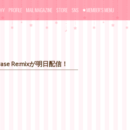
PHY
PROFILE
MAIL MAGAZINE
STORE
SNS
MEMBER’S MENU
e Re:mixが明日配信！