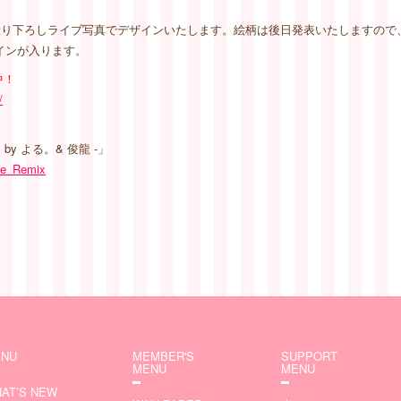
の撮り下ろしライブ写真でデザインいたします。絵柄は後日発表いたしますの
インが入ります。
中！
/
x by よる。& 俊龍 -」
ase_Remix
NU
MEMBER'S
SUPPORT
MENU
MENU
AT’S NEW