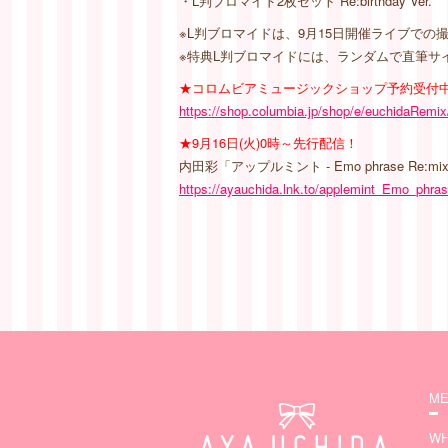
・L判ブロマイド2枚セット Re:birthday Ver.
※L判ブロマイドは、9月15日開催ライブで
※特典L判ブロマイドには、ランダムで直筆サ
★コロムビアミュージックショップ予約受付
https://shop.columbia.jp/shop/e/euchidaRemix
★9月16日(火)0時～先行配信！
内田彩「アップルミント - Emo phrase Re:mi
https://ayauchida.lnk.to/applemint_Emo_phr
ME
WH