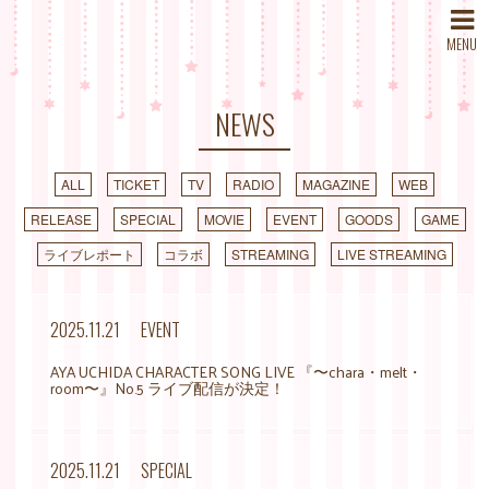
MENU
NEWS
ALL
TICKET
TV
RADIO
MAGAZINE
WEB
RELEASE
SPECIAL
MOVIE
EVENT
GOODS
GAME
ライブレポート
コラボ
STREAMING
LIVE STREAMING
2025.11.21
EVENT
AYA UCHIDA CHARACTER SONG LIVE 『〜chara・melt・
room〜』No.5 ライブ配信が決定！
2025.11.21
SPECIAL