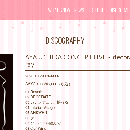
WHAT’S NEW
NEWS
SCHEDULE
DISCOGRA
DISCOGRAPHY
AYA UCHIDA CONCEPT LIVE～decorate
ray
2020.10.28 Release
SAXC-1036/¥6,600（税込）
01.Reverb
02.DECORATE
03.カレンデュラ、揺れる
04.Inferior Mirage
05.ANSWER
06.グロー
07.ソレイユを臨んで
08.Our Wind