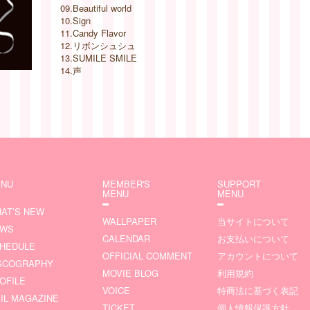
09.Beautiful world
10.Sign
11.Candy Flavor
12.リボンシュシュ
13.SUMILE SMILE
14.声
NU
MEMBER'S
SUPPORT
MENU
MENU
AT’S NEW
WALLPAPER
当サイトについて
EWS
CALENDAR
お支払いについて
HEDULE
OFFICIAL COMMENT
アカウントについて
SCOGRAPHY
MOVIE BLOG
利用規約
OFILE
VOICE
特商法に基づく表記
IL MAGAZINE
TICKET
個人情報保護方針