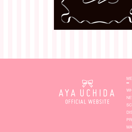
ME
WH
N
SC
DI
PR
MA