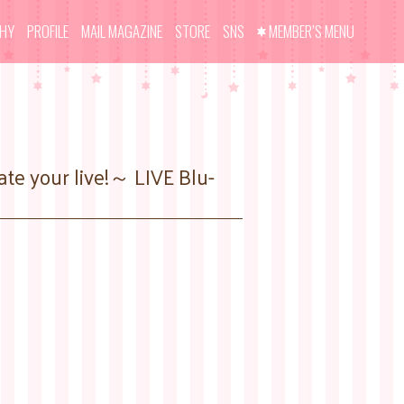
PHY
PROFILE
MAIL MAGAZINE
STORE
SNS
MEMBER’S MENU
 your live!～ LIVE Blu-