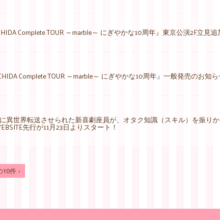
UCHIDA Complete TOUR ～marble～ にぎやかな10周年』東京公演2F
UCHIDA Complete TOUR ～marble～ にぎやかな10周年』一般発売のお知
に異世界転送させられた新喜劇座員が、オタク知識（スキル）を振りか
L WEBSITE先行が11月23日よりスタート！
10件 ›