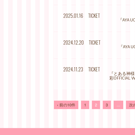
2025.01.16
TICKET
『AYA 
2024.12.20
TICKET
『AYA 
2024.11.23
TICKET
『とある神様
彩OFFICIA
‹ 前の10件
1
2
3
...
次の