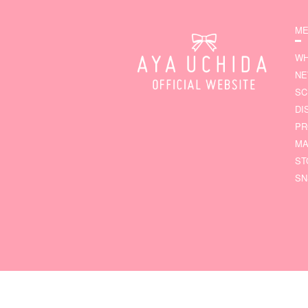
ME
WH
N
SC
DI
PR
MA
ST
SN