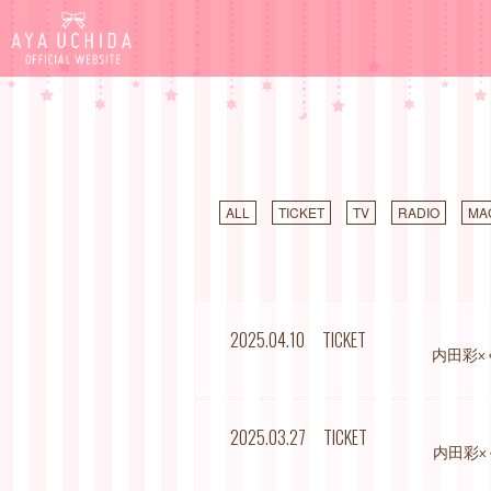
ALL
TICKET
TV
RADIO
MA
2025.04.10
TICKET
内田彩
2025.03.27
TICKET
内田彩