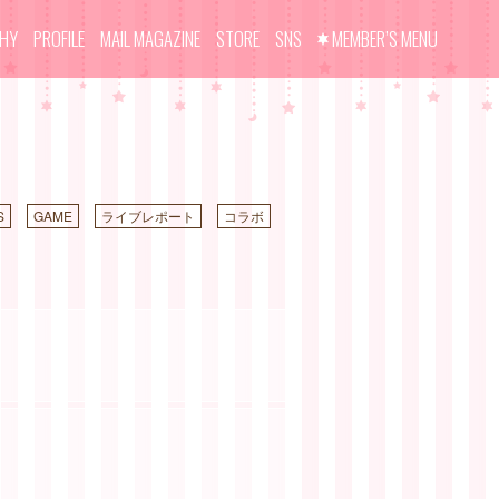
PHY
PROFILE
MAIL MAGAZINE
STORE
SNS
MEMBER’S MENU
S
GAME
ライブレポート
コラボ