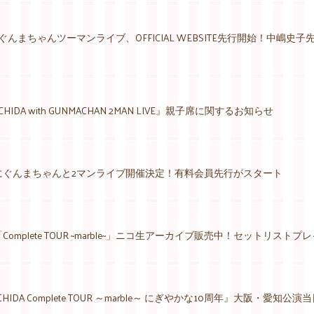
ぐんまちゃんツーマンライブ、OFFICIAL WEBSITE先行開始！中嶋
UCHIDA with GUNMACHAN 2MAN LIVE』親子席に関するお知らせ
日にぐんまちゃんと2マンライブ開催決定！有料会員先行がスタート
Complete TOUR ~marble~」ニコ生アーカイブ販売中！セットリスト
UCHIDA Complete TOUR ～marble～ にぎやかな10周年』大阪・愛